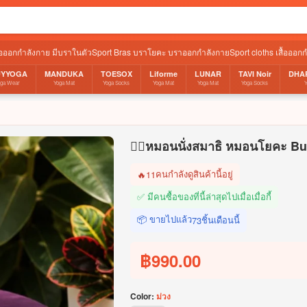
ื้อออกกำลังกาย มีบราในตัว
Sport Bras บราโยคะ บราออกกำลังกาย
Sport cloths เสื้อออก
UYYOGA
MANDUKA
TOESOX
Liforme
LUNAR
TAVI Noir
DHA
oga Wear
Yoga Mat
Yoga Socks
Yoga Mat
Yoga Mat
Yoga Socks
🧘‍♀️หมอนนั่งสมาธิ หมอนโยคะ B
คนกำลังดูสินค้านี้อยู่
🔥
11
✅ มีคนซื้อของที่นี้ล่าสุดไปเมื่อ
เมื่อกี้
📦 ขายไปแล้ว
ชิ้นเดือนนี้
73
฿990.00
Color:
ม่วง