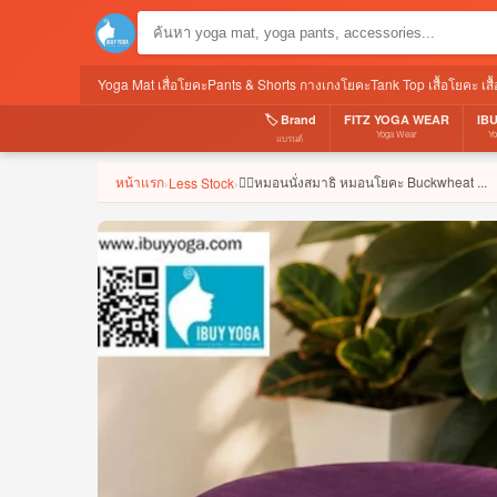
Yoga Mat เสื่อโยคะ
Pants & Shorts กางเกงโยคะ
Tank Top เสื้อโยคะ เส
🏷️ Brand
FITZ YOGA WEAR
IB
Yoga Wear
Y
แบรนด์
หน้าแรก
🧘‍♀️หมอนนั่งสมาธิ หมอนโยคะ Buckwheat ...
Less Stock
›
›