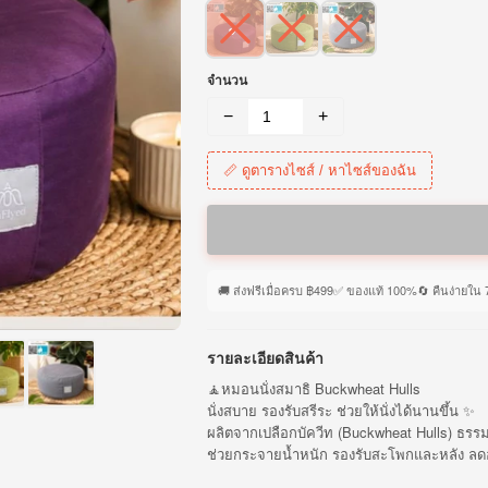
✓
จำนวน
−
+
📏 ดูตารางไซส์ / หาไซส์ของฉัน
🚚 ส่งฟรีเมื่อครบ ฿499
✅ ของแท้ 100%
🔄 คืนง่ายใน 
รายละเอียดสินค้า
🧘หมอนนั่งสมาธิ Buckwheat Hulls
นั่งสบาย รองรับสรีระ ช่วยให้นั่งได้นานขึ้น ✨
ผลิตจากเปลือกบัควีท (Buckwheat Hulls) ธรรม
ช่วยกระจายน้ำหนัก รองรับสะโพกและหลัง ลดอ