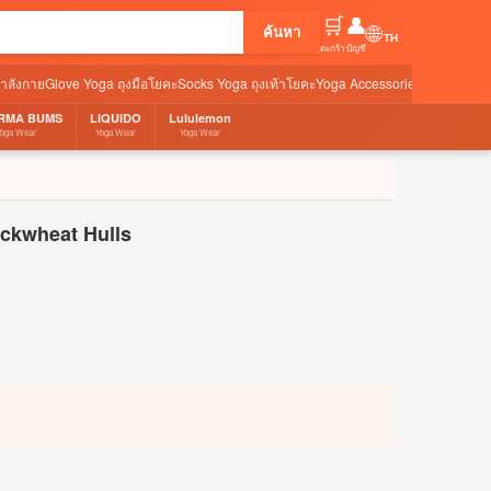
🛒
👤
🌐
ค้นหา
ตะกร้า
บัญชี
กำลังกาย
Glove Yoga ถุงมือโยคะ
Socks Yoga ถุงเท้าโยคะ
Yoga Accessories อุปกรณ์เสริ
RMA BUMS
LIQUIDO
Lululemon
Yoga Wear
Yoga Wear
Yoga Wear
uckwheat Hulls