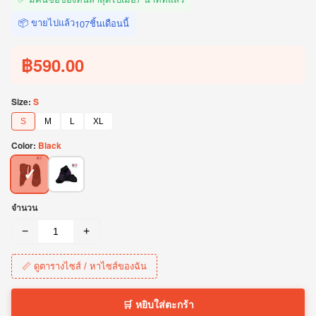
📦 ขายไปแล้ว
ชิ้นเดือนนี้
107
฿590.00
Size:
S
S
M
L
XL
Color:
Black
✓
จำนวน
−
+
📏 ดูตารางไซส์ / หาไซส์ของฉัน
🛒 หยิบใส่ตะกร้า