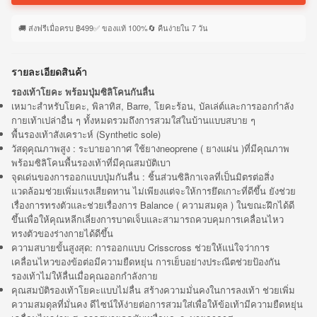
🚚 ส่งฟรีเมื่อครบ ฿499
✅ ของแท้ 100%
🔄 คืนง่ายใน 7 วัน
รายละเอียดสินค้า
รองเท้าโยคะ พร้อมปุ่มซิลิโคนกันลื่น
เหมาะสำหรับโยคะ, พิลาทิส, Barre, โยคะร้อน, บัลเล่ต์และการออกกำลัง
กายเท้าเปล่าอื่น ๆ ทั้งหมดรวมถึงการสวมใส่ในบ้านแบบสบาย ๆ
พื้นรองเท้าสังเคราะห์ (Synthetic sole)
วัสดุคุณภาพสูง : ระบายอากาศ ใช้ยางneoprene ( ยางแผ่น )ที่มีคุณภาพ
พร้อมซิลิโคนพื้นรองเท้าที่มีคุณสมบัติเบา
จุดเด่นของการออกแบบปุ่มกันลื่น : ชิ้นส่วนซิลิกาเจลที่เป็นมิตรต่อสิ่ง
แวดล้อมช่วยเพิ่มแรงเสียดทาน ไม่เพียงแต่จะให้การยึดเกาะที่ดีขึ้น ยังช่วย
เรื่องการทรงตัวและช่วยเรื่องการ Balance ( ความสมดุล ) ในขณะฝึกได้ดี
ขึ้นเพื่อให้คุณหลีกเลี่ยงการบาดเจ็บและสามารถควบคุมการเคลื่อนไหว
ทรงตัวของร่างกายได้ดีขึ้น
ความสบายขั้นสูงสุด: การออกแบบ Crisscross ช่วยให้แน่ใจว่าการ
เคลื่อนไหวของข้อต่อมีความยืดหยุ่น การเย็บอย่างประณีตช่วยป้องกัน
รองเท้าไม่ให้ลื่นเมื่อคุณออกกำลังกาย
คุณสมบัติรองเท้าโยคะแบบไม่ลื่น สร้างความมั่นคงในการลงเท้า ช่วยเพิ่ม
ความสมดุลที่มั่นคง ดีไซน์ให้ง่ายต่อการสวมใส่เพื่อให้ข้อเท้ามีความยืดหยุ่น