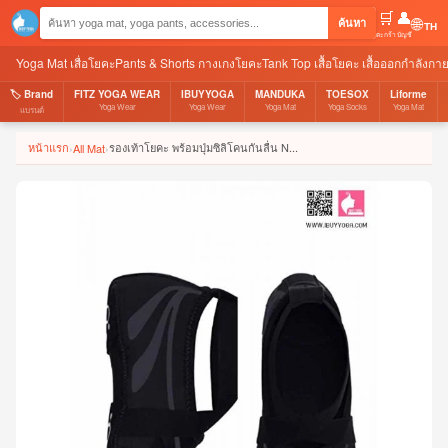
🛒
👤
🌐
ค้นหา
ตะกร้า
บัญชี
Yoga Mat เสื่อโยคะ
Pants & Shorts กางเกงโยคะ
Tank Top เสื้อโยคะ เสื้อออกกำลังกา
🏷️ Brand
FITZ YOGA WEAR
IBUYYOGA
MANDUKA
TOESOX
Liforme
Yoga Wear
Yoga Wear
Yoga Mat
Yoga Socks
Yoga Mat
แบรนด์
หน้าแรก
รองเท้าโยคะ พร้อมปุ่มซิลิโคนกันลื่น N...
›
All Mat
›