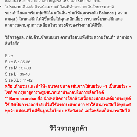
เคลื่อนไหวง่าย สะดวกสบายดูดซับเหงื่อและระบายอากาศ
ไม่ระคายเคืองต่อผิวหนังเพราะมีวัสดุที่ทำมาจากเส้นใยธรรมชาติ
รองเท้าโยคะ พร้อมปุ่มซิลิโคนกันลื่น ช่วยให้คุณทรงตัว Balance ( ความ
สมดุล ) ในขณะฝึกได้ดีขึ้นเพื่อให้คุณหลีกเลี่ยงการบาดเจ็บขณะฝึกและ
สามารถควบคุมการเคลื่อนไหว ทรงตัวของร่างกายได้ดีขึ้น
วิธีการดูแล: กลับด้านซักแบบเบา ตากหรืออบแห้งด้วยความร้อนต่ำ ห้ามฟอก
สีหรือรีด
Size
Size S : 35-36
Size M : 37-38
Size L : 39-40
Size XL : 41-42
หรือ เท้าบวม เเนะนำให้+ขนาด1ขนาด เช่นจากใส่เบอร์36 +1 เป็นเบอร์37 =
ไซด์ M กรุณาดูตารางรูปขนาดเท้าประกอบในการเลือกไซด์
** Barre exercise คือ นำเทคนิคการใช้กล้ามเนื้อของนักบัลเลต์มาประยุกต์
ใช้ จึงเป็นการออกกำลังที่ไม่ใช้แรงกระแทกมาก ทำให้สามารถฝึกได้ทุกเพศ
ทุกวัย แม้คนที่ไม่มีพื้นฐานในโยคะ หรือบัลเลต์ แค่ใจพร้อมก็สามารถฝึกได้
รีวิวจากลูกค้า