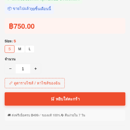
📦 ขายไปแล้ว
ชิ้นเดือนนี้
39
฿750.00
Size:
S
S
M
L
จำนวน
−
+
📏 ดูตารางไซส์ / หาไซส์ของฉัน
🛒 หยิบใส่ตะกร้า
🚚 ส่งฟรีเมื่อครบ ฿499
✅ ของแท้ 100%
🔄 คืนง่ายใน 7 วัน