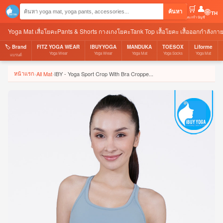
🛒
👤
🌐
ค้นหา
ตะกร้า
บัญชี
Yoga Mat เสื่อโยคะ
Pants & Shorts กางเกงโยคะ
Tank Top เสื้อโยคะ เสื้อออกกำลังกา
🏷️ Brand
FITZ YOGA WEAR
IBUYYOGA
MANDUKA
TOESOX
Liforme
Yoga Wear
Yoga Wear
Yoga Mat
Yoga Socks
Yoga Mat
แบรนด์
หน้าแรก
›
All Mat
›
IBY - Yoga Sport Crop With Bra Croppe...