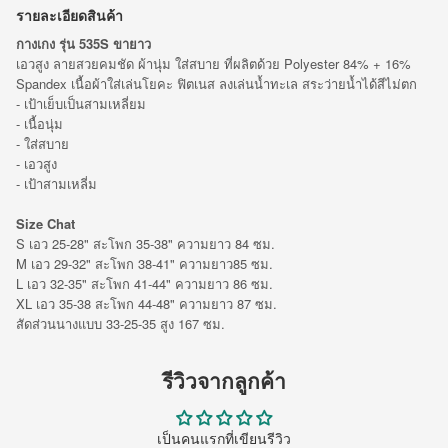
รายละเอียดสินค้า
กางเกง รุ่น 535S ขายาว
เอวสูง ลายสวยคมชัด ผ้านุ่ม ใส่สบาย ที่ผลิตด้วย Polyester 84% + 16%
Spandex เนื้อผ้าใส่เล่นโยคะ ฟิตเนส ลงเล่นน้ำทะเล สระว่ายน้ำได้สีไม่ตก
- เป้าเย็บเป็นสามเหลี่ยม
- เนื้อนุ่ม
- ใส่สบาย
- เอวสูง
- เป้าสามเหลี่ม
Size Chat
S เอว 25-28" สะโพก 35-38" ความยาว 84 ซม.
M เอว 29-32" สะโพก 38-41" ความยาว85 ซม.
L เอว 32-35" สะโพก 41-44" ความยาว 86 ซม.
XL เอว 35-38 สะโพก 44-48" ความยาว 87 ซม.
สัดส่วนนางแบบ 33-25-35 สูง 167 ซม.
รีวิวจากลูกค้า
เป็นคนแรกที่เขียนรีวิว