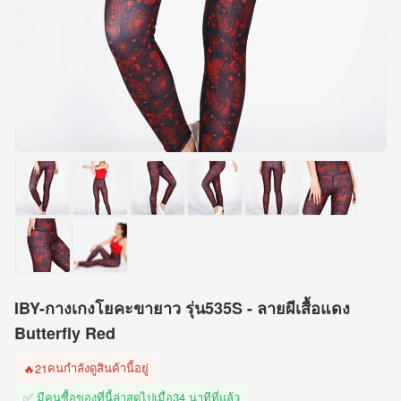
IBY-กางเกงโยคะขายาว รุ่น535S - ลายผีเสื้อแดง
Butterfly Red
คนกำลังดูสินค้านี้อยู่
🔥
21
✅ มีคนซื้อของที่นี้ล่าสุดไปเมื่อ
34 นาทีที่แล้ว