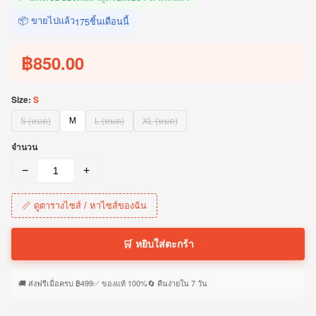
📦 ขายไปแล้ว
ชิ้นเดือนนี้
175
฿850.00
Size:
S
M
S (หมด)
L (หมด)
XL (หมด)
จำนวน
−
+
📏 ดูตารางไซส์ / หาไซส์ของฉัน
🛒 หยิบใส่ตะกร้า
🚚 ส่งฟรีเมื่อครบ ฿499
✅ ของแท้ 100%
🔄 คืนง่ายใน 7 วัน