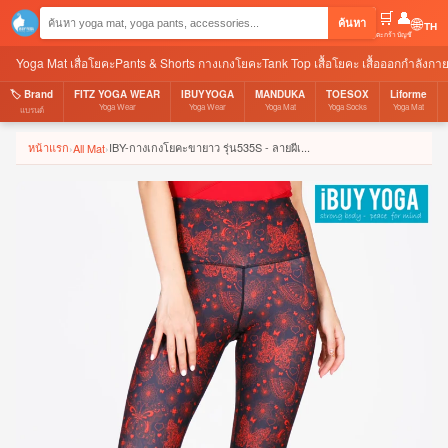
🛒
👤
🌐
ค้นหา
ตะกร้า
บัญชี
Yoga Mat เสื่อโยคะ
Pants & Shorts กางเกงโยคะ
Tank Top เสื้อโยคะ เสื้อออกกำลังกา
🏷️ Brand
FITZ YOGA WEAR
IBUYYOGA
MANDUKA
TOESOX
Liforme
Yoga Wear
Yoga Wear
Yoga Mat
Yoga Socks
Yoga Mat
แบรนด์
หน้าแรก
IBY-กางเกงโยคะขายาว รุ่น535S - ลายผีเ...
›
All Mat
›