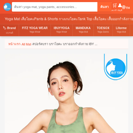
🛒
👤
🌐
ค้นหา
ตะกร้า
บัญชี
Yoga Mat เสื่อโยคะ
Pants & Shorts กางเกงโยคะ
Tank Top เสื้อโยคะ เสื้อออกกำลังกา
🏷️ Brand
FITZ YOGA WEAR
IBUYYOGA
MANDUKA
TOESOX
Liforme
Yoga Wear
Yoga Wear
Yoga Mat
Yoga Socks
Yoga Mat
แบรนด์
หน้าแรก
สปอร์ตบรา บราโยคะ บราออกกำลังกาย IBY ...
›
All Mat
›