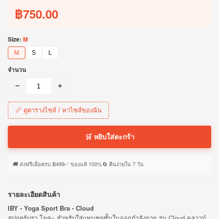
฿750.00
Size:
M
M
S
L
จำนวน
−
+
📏 ดูตารางไซส์ / หาไซส์ของฉัน
🛒 หยิบใส่ตะกร้า
🚚 ส่งฟรีเมื่อครบ ฿499
✅ ของแท้ 100%
🔄 คืนง่ายใน 7 วัน
รายละเอียดสินค้า
IBY - Yoga Sport Bra - Cloud
สปอตร์บรา โยคะ สำหรับใส่แทนชุดชั้นในออกกำลังกาย รุ่น Cloud คลาวน์