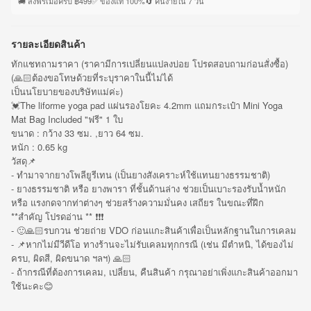
🚚 ส่งฟรีเมื่อครบ ฿499
✅ ของแท้ 100%
🔄 คืนง่ายใน 7 วัน
รายละเอียดสินค้า
ทักแชทถามราคา (ราคามีการเปลี่ยนแปลงบ่อย โปรดสอบถามก่อนสั่งซื้อ)
(🙏🏻ต้องขอโทษด้วยที่ระบุราคาในนี้ไม่ได้
เป็นนโยบายของบริษัทแม่ค่ะ)
💓The liforme yoga pad แผ่นรองโยคะ 4.2mm แถมกระเป๋า Mini​ Yoga
Mat Bag Included "ฟรี" 1 ใบ
ขนาด : กว้าง 33 ซม. ,ยาว 64 ซม.
หนัก : 0.65 kg
วัสดุ📌
- ทำมาจากยางโพลียูรีเทน (เป็นยางสังเคราะห์ใช้แทนยางธรรมชาติ)
- ยางธรรมชาติ หรือ ยางพารา ที่ชั้นด้านล่าง ช่วยเป็นเบาะรองรับน้ำหนัก
หรือ แรงกดจากท่าต่างๆ ช่วยสร้างความมั่นคง เสถียร ในขณะที่ฝึก
**สำคัญ โปรดอ่าน ** ❗️❗️❗️
- 🙂🙏🏻รบกวน ช่วยถ่าย VDO ก่อนแกะสินค้าเพื่อเป็นหลักฐานในการเคลม
- 📌หากไม่มีวีดีโอ ทางร้านจะไม่รับเคลมทุกกรณี (เช่น มีตำหนิ, ได้ของไม่
ครบ, ผิดสี, ผิดขนาด ฯลฯ) 🙏🏻
- ถ้ากรณีที่ต้องการเคลม, เปลี่ยน, คืนสินค้า กรุณาอย่าเพิ่งแกะสินค้าออกมา
ใช้นะคะ😊