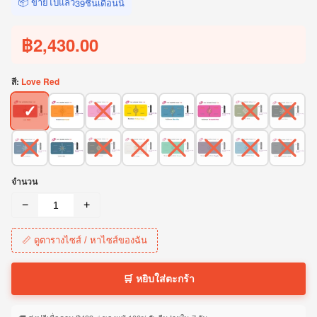
📦 ขายไปแล้ว
ชิ้นเดือนนี้
39
฿2,430.00
สี:
Love Red
✓
จำนวน
−
+
📏 ดูตารางไซส์ / หาไซส์ของฉัน
🛒 หยิบใส่ตะกร้า