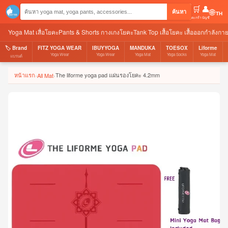
🛒
👤
🌐
ค้นหา
ตะกร้า
บัญชี
Yoga Mat เสื่อโยคะ
Pants & Shorts กางเกงโยคะ
Tank Top เสื้อโยคะ เสื้อออกกำลังกา
🏷️ Brand
FITZ YOGA WEAR
IBUYYOGA
MANDUKA
TOESOX
Liforme
Yoga Wear
Yoga Wear
Yoga Mat
Yoga Socks
Yoga Mat
แบรนด์
หน้าแรก
The liforme yoga pad แผ่นรองโยคะ 4.2mm
›
All Mat
›