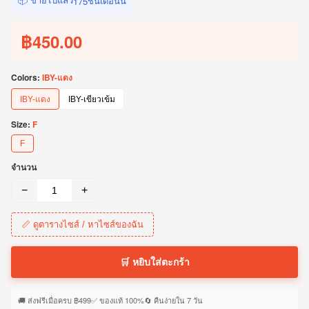
ชิ้นเดือนนี้
175
฿450.00
Colors:
IBY-แดง
IBY-แดง
IBY-เขียวเข้ม
Size:
F
F
จำนวน
−
+
📏 ดูตารางไซส์ / หาไซส์ของฉัน
🛒 หยิบใส่ตะกร้า
🚚 ส่งฟรีเมื่อครบ ฿499
✅ ของแท้ 100%
🔄 คืนง่ายใน 7 วัน