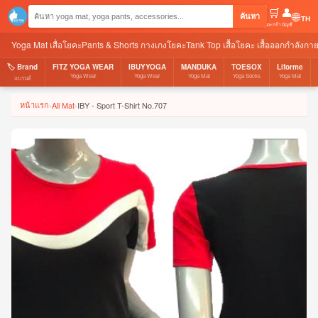
🛒
👤
🌐
ค้นหา
ตะกร้า
บัญชี
Yoga Mat เสื่อโยคะ
Pants & Shorts กางเกงโยคะ
Tank Top เสื้อโยคะ เสื้อออกกำลังกา
🏷️ Brand
FITZ YOGA WEAR
IBUYYOGA
MANDUKA
TOESOX
Liforme
Yoga Wear
Yoga Wear
Yoga Mat
Yoga Socks
Yoga Mat
แบรนด์
หน้าแรก
›
All Mat
›
IBY - Sport T-Shirt No.707