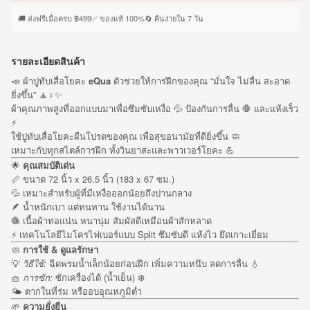
🚚 ส่งฟรีเมื่อครบ ฿499
✅ ของแท้ 100%
🔄 คืนง่ายใน 7 วัน
รายละเอียดสินค้า
📣 ผ้าปูทับเสื่อโยคะ
eQua
ตัวช่วยให้การฝึกของคุณ “มั่นใจ ไม่ลื่น สะอาด
ยิ่งขึ้น” 🧘♀️✨
ผ้าคุณภาพสูงที่ออกแบบมาเพื่อซึมซับเหงื่อ 💦 ป้องกันการลื่น 🛑 และแห้งเร็ว
⚡
ใช้ปูทับเสื่อโยคะผืนโปรดของคุณ เพื่อสุขอนามัยที่ดียิ่งขึ้น 🧼
เหมาะกับทุกสไตล์การฝึก ทั้งวินยาสะและพาวเวอร์โยคะ 💪
🌟
คุณสมบัติเด่น
📏 ขนาด 72 นิ้ว x 26.5 นิ้ว (183 x 67 ซม.)
💦 เหมาะสำหรับผู้ที่มีเหงื่อออกน้อยถึงปานกลาง
🪶 น้ำหนักเบา แต่ทนทาน ใช้งานได้นาน
🧶 เนื้อผ้าทอแน่น หนานุ่ม สัมผัสดีเหมือนผ้าสักหลาด
⚡ เทคโนโลยีไมโครไฟเบอร์แบบ Split ซึมซับดี แห้งไว ยึดเกาะเยี่ยม
🧼
การใช้ & ดูแลรักษา
💡
วิธีใช้:
ฉีดพรมน้ำเล็กน้อยก่อนฝึก เพิ่มความหนึบ ลดการลื่น 💧
🧺
การซัก:
ซักเครื่องได้ (น้ำเย็น) ❄️
🌤️ ตากในที่ร่ม หรืออบอุณหภูมิต่ำ
🌱
ความยั่งยืน