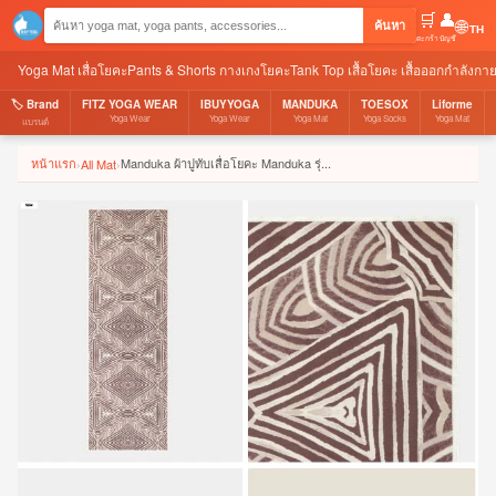
🛒
👤
🌐
ค้นหา
ตะกร้า
บัญชี
Yoga Mat เสื่อโยคะ
Pants & Shorts กางเกงโยคะ
Tank Top เสื้อโยคะ เสื้อออกกำลังกา
🏷️ Brand
FITZ YOGA WEAR
IBUYYOGA
MANDUKA
TOESOX
Liforme
Yoga Wear
Yoga Wear
Yoga Mat
Yoga Socks
Yoga Mat
แบรนด์
หน้าแรก
Manduka ผ้าปูทับเสื่อโยคะ Manduka รุ่...
›
All Mat
›