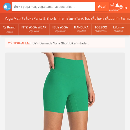
🛒
👤
🌐
ค้นหา
ตะกร้า
บัญชี
Yoga Mat เสื่อโยคะ
Pants & Shorts กางเกงโยคะ
Tank Top เสื้อโยคะ เสื้อออกกำลังกา
🏷️ Brand
FITZ YOGA WEAR
IBUYYOGA
MANDUKA
TOESOX
Liforme
Yoga Wear
Yoga Wear
Yoga Mat
Yoga Socks
Yoga Mat
แบรนด์
หน้าแรก
›
All Mat
›
IBY - Bermuda Yoga Short Biker - Jade...