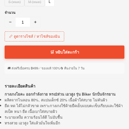
L
S (หมด)
M (หมด)
จำนวน
−
+
📏 ดูตารางไซส์ / หาไซส์ของฉัน
🛒 หยิบใส่ตะกร้า
🚚 ส่งฟรีเมื่อครบ ฿499
✅ ของแท้ 100%
🔄 คืนง่ายใน 7 วัน
รายละเอียดสินค้า
กางเกงโยคะ ออกกำลังกาย ทรง2ส่วน เอวสูง รุ่น Biker นักปั่นจักรยาน
ผลิตจากไนลอน 80%, สแปนเด็กซ์ 20% เนื้อผ้าใส่สบาย ไม่คันผิว
ยืด หด ได้ไม่กลัวขาด เพราะกางเกงใช้ด้ายยืดเย็บแบบตะเข็บเรียบและใช้ผ้า
สเป็ค หนา ยืด เนื้อเบาใส่สบายผิว
ระบายเหงื่อ ความร้อนได้ดี ไม่อับชื้น
ทรงสวย เอวสูง ใส่แล้วมั่นใจเพิ่มอีก