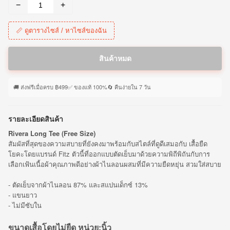
−
+
📏 ดูตารางไซส์ / หาไซส์ของฉัน
สินค้าหมด
🚚 ส่งฟรีเมื่อครบ ฿499
✅ ของแท้ 100%
🔄 คืนง่ายใน 7 วัน
รายละเอียดสินค้า
Rivera Long Tee (Free Size)
สัมผัสที่สุดของความสบายที่ยังคงมาพร้อมกับสไตล์ที่ดูดีเสมอกับ เสื้อยืด
โยคะโดยแบรนด์ Fitz ตัวนี้ที่ออกแบบตัดเย็บมาด้วยความพิถีพิถันกับการ
เลือกเฟ้นเนื้อผ้าคุณภาพดีอย่างผ้าไนลอนผสมที่มีความยืดหยุ่น สวมใส่สบาย
- ตัดเย็บจากผ้าไนลอน 87% และสแปนเด็กซ์ 13%
- แขนยาว
- ไม่มีซับใน
ขนาดเสื้อโดยไม่ยืด หน่วย:นิ้ว