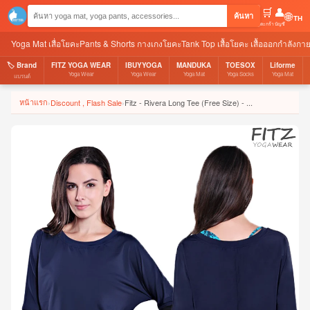
🛒
👤
🌐
ค้นหา
ตะกร้า
บัญชี
Yoga Mat เสื่อโยคะ
Pants & Shorts กางเกงโยคะ
Tank Top เสื้อโยคะ เสื้อออกกำลังกา
🏷️ Brand
FITZ YOGA WEAR
IBUYYOGA
MANDUKA
TOESOX
Liforme
Yoga Wear
Yoga Wear
Yoga Mat
Yoga Socks
Yoga Mat
แบรนด์
หน้าแรก
›
Discount , Flash Sale
›
Fitz - Rivera Long Tee (Free Size) - ...