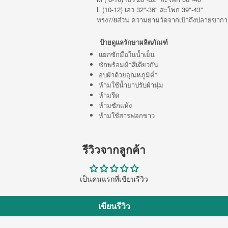
L (10-12) เอว 32"-36" สะโพก 39"-43"
ทรง7/8ส่วน ความยามวัดจากเป้าถึงปลายขากางเ
ป้ายดูแลรักษาผลิตภัณฑ์
แยกซักมือในน้ำเย็น
ซักพร้อมผ้าสีเดียวกัน
อบผ้าด้วยอุณหภูมิต่ำ
ห้ามใช้น้ำยาปรับผ้านุ่ม
ห้ามรีด
ห้ามซักแห้ง
ห้ามใช้สารฟอกขาว
รีวิวจากลูกค้า
เป็นคนแรกที่เขียนรีวิว
เขียนรีวิว