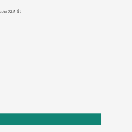
กง 23.5 นิ้ว