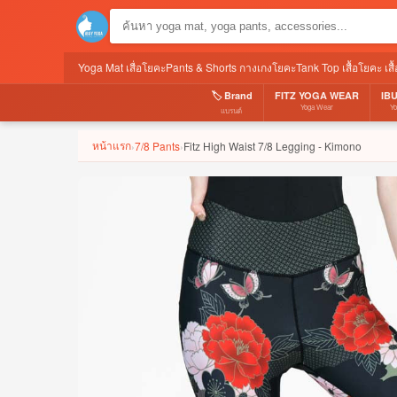
Yoga Mat เสื่อโยคะ
Pants & Shorts กางเกงโยคะ
Tank Top เสื้อโยคะ เส
🏷️ Brand
FITZ YOGA WEAR
IB
Yoga Wear
Y
แบรนด์
หน้าแรก
7/8 Pants
Fitz High Waist 7/8 Legging - Kimono
›
›