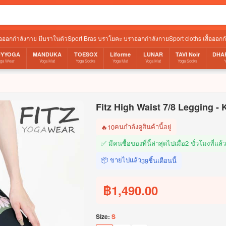
ื้อออกกำลังกาย มีบราในตัว
Sport Bras บราโยคะ บราออกกำลังกาย
Sport cloths เสื้อออก
UYYOGA
MANDUKA
TOESOX
Liforme
LUNAR
TAVI Noir
DHA
oga Wear
Yoga Mat
Yoga Socks
Yoga Mat
Yoga Mat
Yoga Socks
Fitz High Waist 7/8 Legging -
คนกำลังดูสินค้านี้อยู่
🔥
10
✅ มีคนซื้อของที่นี้ล่าสุดไปเมื่อ
2 ชั่วโมงที่แล้ว
📦 ขายไปแล้ว
ชิ้นเดือนนี้
39
฿1,490.00
Size:
S