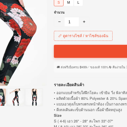
S
M
L
จำนวน
−
+
📏 ดูตารางไซส์ / หาไซส์ของฉัน
🚚 ส่งฟรีเมื่อครบ ฿499
✅ ของแท้ 100%
🔄 คืนง่ายใน 
รายละเอียดสินค้า
• ออกแบบสำหรับใส่ฝึกโยคะ เข้ายิม วิ่ง พิลาทิ
• ผลิตด้วยเนื้อผ้า 80% Polyester & 20% Sp
• แบบเอวสุงเก็บทรงตรงหน้าท้อง เป็นกางเกงทรง
• ดีเทลเดินตะเข็บด้านนอก เนื้อผ้ายืดหยุ่นสูง
Size
S ( 4-6) เอว 26" - 28" สะโพก 33"-37"
M ( 8-10) เอว 28"-32" สะโพก 36"-40"