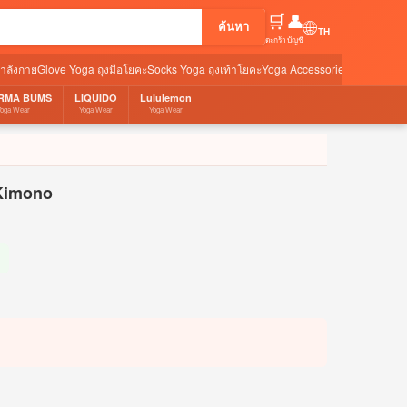
🛒
👤
🌐
ค้นหา
ตะกร้า
บัญชี
กำลังกาย
Glove Yoga ถุงมือโยคะ
Socks Yoga ถุงเท้าโยคะ
Yoga Accessories อุปกรณ์เสริ
RMA BUMS
LIQUIDO
Lululemon
Yoga Wear
Yoga Wear
Yoga Wear
 Kimono