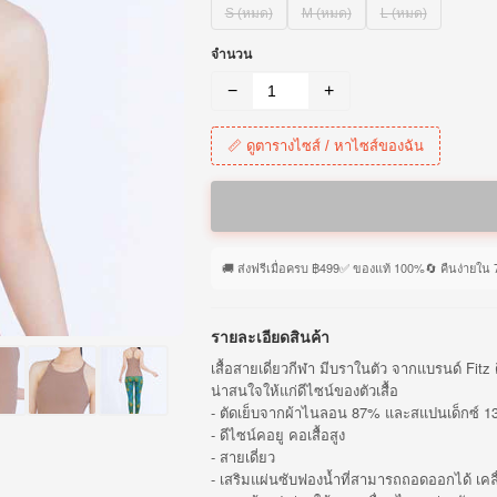
S (หมด)
M (หมด)
L (หมด)
จำนวน
−
+
📏 ดูตารางไซส์ / หาไซส์ของฉัน
🚚 ส่งฟรีเมื่อครบ ฿499
✅ ของแท้ 100%
🔄 คืนง่ายใน 
รายละเอียดสินค้า
เสื้อสายเดี่ยวกีฬา มีบราในตัว จากแบรนด์ Fitz ด
น่าสนใจให้แก่ดีไซน์ของตัวเสื้อ
- ตัดเย็บจากผ้าไนลอน 87% และสแปนเด็กซ์ 13%
- ดีไซน์คอยู คอเสื้อสูง
- สายเดี่ยว
- เสริมแผ่นซับฟองน้ำที่สามารถถอดออกได้ เคล