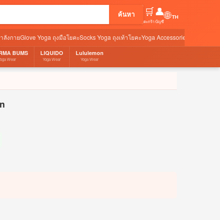
🛒
👤
🌐
ค้นหา
ตะกร้า
บัญชี
กำลังกาย
Glove Yoga ถุงมือโยคะ
Socks Yoga ถุงเท้าโยคะ
Yoga Accessories อุปกรณ์เสริ
RMA BUMS
LIQUIDO
Lululemon
Yoga Wear
Yoga Wear
Yoga Wear
wn