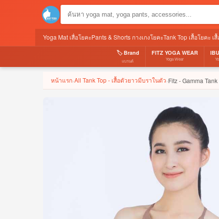
Yoga Mat เสื่อโยคะ
Pants & Shorts กางเกงโยคะ
Tank Top เสื้อโยคะ เส
🏷️ Brand
FITZ YOGA WEAR
IB
Yoga Wear
Y
แบรนด์
หน้าแรก
All Tank Top - เสื้อตัวยาวมีบราในตัว
Fitz - Gamma Tank
›
›