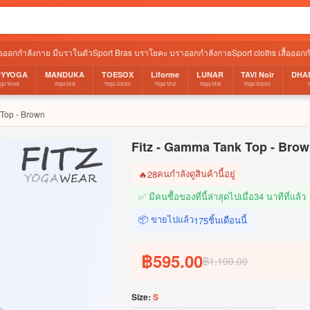
ื้อออกกำลังกาย มีบราในตัว
Sport Bras บราโยคะ บราออกกำลังกาย
Sport cloths เสื้อออก
UYYOGA
MANDUKA
TOESOX
Liforme
LUNAR
TAVI Noir
DHA
oga Wear
Yoga Mat
Yoga Socks
Yoga Mat
Yoga Mat
Yoga Socks
 Top - Brown
Fitz - Gamma Tank Top - Bro
คนกำลังดูสินค้านี้อยู่
🔥
28
✅ มีคนซื้อของที่นี้ล่าสุดไปเมื่อ
34 นาทีที่แล้ว
📦 ขายไปแล้ว
ชิ้นเดือนนี้
175
฿595.00
฿1,190.00
Size:
S