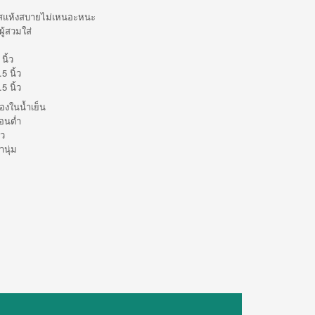
ัมผัสแห้งสบายไม่เหนอะหนะ
ู้สวมใส่
นิ้ว
5 นิ้ว
5 นิ้ว
่องในน้ำเย็น
อนต่ำ
ว
านุ่ม