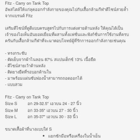
Fitz - Carry on Tank Top
อัพสไตล์ให้แก่ลุคออกกำลังกายของคุณไปกับเสื้อกล้ามกีฬาดีไซน์สวยล้ำ
จากแบรนด์ Fitz
เสริมดีไซน์ที่ดูดีแบบครบสูตรไปกับการแต่งสายด้านหลัง ให้คุณได้เป็น
เจ้าของไอเท็มอันยอดเยี่ยมที่ผสานทั้งแฟชั่นและฟังก์ชั่นการใช้งานที่ครบ
ครันกับเสื้อกล้ามกีฬาที่จะมาตอบโจทย์ผู้ที่รักการออกกำลังกายเช่นคุณ
- ทรงกระชับ
- ตัดเย็บจากผ้าไนลอน 87% สแปนเด็กซ์ 13% เนื้อยืด
- ดีไซน์สายเว้าด้านหลัง
- ติดยางยืดที่รอบอกด้านใน
- มาพร้อมแผ่นซับฟองน้ำสามารถถอดออกได้
- แบบสวม
Fitz - Carry on Tank Top
Size S
อก 29-32.5" เอวบน 24 - 27 นิ้ว
Size M
อก 33-35" เอวบน 27 - 30 นิ้ว
Size L
อก 35-37" เอวบน 30 - 33 นิ้ว
ขนาดเสื้อผ้าที่นางแบบใส่
S
แยกซักมือหรือเครื่องในน้ำเย็น