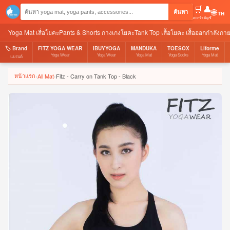
🛒
👤
🌐
ค้นหา
ตะกร้า
บัญชี
Yoga Mat เสื่อโยคะ
Pants & Shorts กางเกงโยคะ
Tank Top เสื้อโยคะ เสื้อออกกำลังกา
🏷️ Brand
FITZ YOGA WEAR
IBUYYOGA
MANDUKA
TOESOX
Liforme
Yoga Wear
Yoga Wear
Yoga Mat
Yoga Socks
Yoga Mat
แบรนด์
หน้าแรก
›
All Mat
›
Fitz - Carry on Tank Top - Black