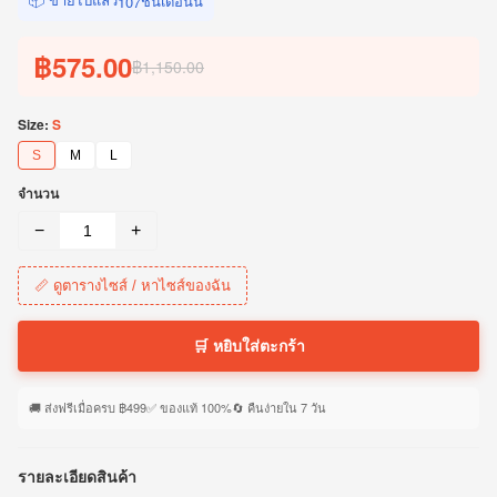
ชิ้นเดือนนี้
107
฿575.00
฿1,150.00
Size:
S
S
M
L
จำนวน
−
+
📏 ดูตารางไซส์ / หาไซส์ของฉัน
🛒 หยิบใส่ตะกร้า
🚚 ส่งฟรีเมื่อครบ ฿499
✅ ของแท้ 100%
🔄 คืนง่ายใน 7 วัน
รายละเอียดสินค้า