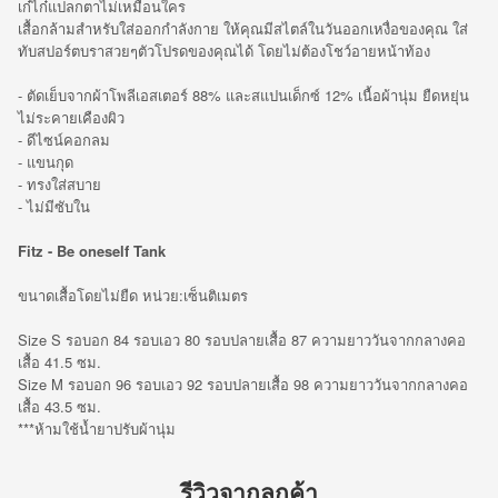
เก๋ไก๋แปลกตาไม่เหมือนใคร
เสื้อกล้ามสำหรับใส่ออกกำลังกาย ให้คุณมีสไตล์ในวันออกเหงื่อของคุณ ใส่
ทับสปอร์ตบราสวยๆตัวโปรดของคุณได้ โดยไม่ต้องโชว์อายหน้าท้อง
- ตัดเย็บจากผ้าโพลีเอสเตอร์ 88% และสแปนเด็กซ์ 12% เนื้อผ้านุ่ม ยืดหยุ่น
ไม่ระคายเคืองผิว
- ดีไซน์คอกลม
- แขนกุด
- ทรงใส่สบาย
- ไม่มีซับใน
Fitz - Be oneself Tank
ขนาดเสื้อโดยไม่ยืด หน่วย:เซ็นติเมตร
Size S รอบอก 84 รอบเอว 80 รอบปลายเสื้อ 87 ความยาววันจากกลางคอ
เสื้อ 41.5 ซม.
Size M รอบอก 96 รอบเอว 92 รอบปลายเสื้อ 98 ความยาววันจากกลางคอ
เสื้อ 43.5 ซม.
***ห้ามใช้น้ำยาปรับผ้านุ่ม
รีวิวจากลูกค้า