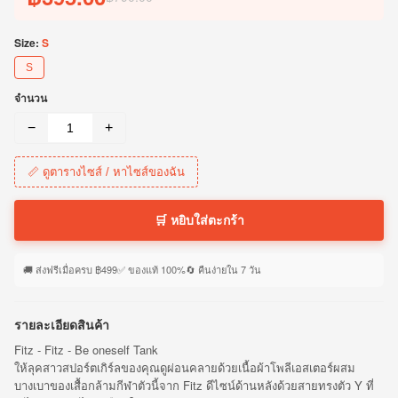
Size:
S
S
จำนวน
−
+
📏 ดูตารางไซส์ / หาไซส์ของฉัน
🛒 หยิบใส่ตะกร้า
🚚 ส่งฟรีเมื่อครบ ฿499
✅ ของแท้ 100%
🔄 คืนง่ายใน 7 วัน
รายละเอียดสินค้า
Fitz - Fitz - Be oneself Tank
ให้ลุคสาวสปอร์ตเกิร์ลของคุณดูผ่อนคลายด้วยเนื้อผ้าโพลีเอสเตอร์ผสม
บางเบาของเสื้อกล้ามกีฬาตัวนี้จาก Fitz ดีไซน์ด้านหลังด้วยสายทรงตัว Y ที่