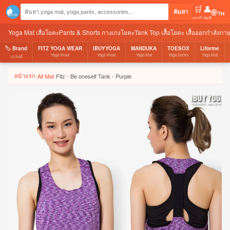
🛒
👤
🌐
ค้นหา
ตะกร้า
บัญชี
Yoga Mat เสื่อโยคะ
Pants & Shorts กางเกงโยคะ
Tank Top เสื้อโยคะ เสื้อออกกำลังกา
🏷️ Brand
FITZ YOGA WEAR
IBUYYOGA
MANDUKA
TOESOX
Liforme
Yoga Wear
Yoga Wear
Yoga Mat
Yoga Socks
Yoga Mat
แบรนด์
หน้าแรก
›
All Mat
›
Fitz - Be oneself Tank - Purple