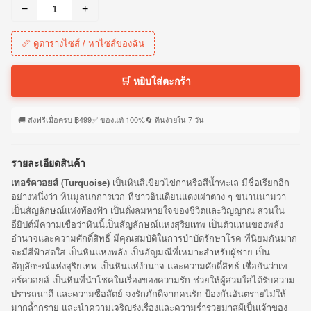
−
+
📏 ดูตารางไซส์ / หาไซส์ของฉัน
🛒 หยิบใส่ตะกร้า
🚚 ส่งฟรีเมื่อครบ ฿499
✅ ของแท้ 100%
🔄 คืนง่ายใน 7 วัน
รายละเอียดสินค้า
เทอร์ควอยส์ (Turquoise)
เป็นหินสีเขียวไข่กาหรือสีน้ำทะเล มีชื่อเรียกอีก
อย่างหนึ่งว่า หินมูลนกการเวก ที่ชาวอินเดียนแดงเผ่าต่าง ๆ ขนานนามว่า
เป็นสัญลักษณ์แห่งท้องฟ้า เป็นดั่งลมหายใจของชีวิตและวิญญาณ ส่วนใน
อียิปต์มีความเชื่อว่าหินนี้เป็นสัญลักษณ์แห่งสุริยเทพ เป็นตัวแทนของพลัง
อำนาจและความศักดิ์สิทธิ์ มีคุณสมบัติในการบำบัดรักษาโรค ที่นิยมกันมาก
จะมีสีฟ้าสดใส เป็นหินแห่งพลัง เป็นอัญมณีที่เหมาะสำหรับผู้ชาย เป็น
สัญลักษณ์แห่งสุริยเทพ เป็นหินแห่งำนาจ และความศักดิ์สิทธ์ เชื่อกันว่าเท
อร์ควอยส์ เป็นหินที่นำโชคในเรื่องของความรัก ช่วยให้ผู้สวมใส่ได้รับความ
ปรารถนาดี และความซื่อสัตย์ จงรักภักดีจากคนรัก ป้องกันอันตรายไม่ให้
มากล้ำกราย และนำความเจริญรุ่งเรื่องและความร่ำรวยมาสู่ผู้เป็นเจ้าของ