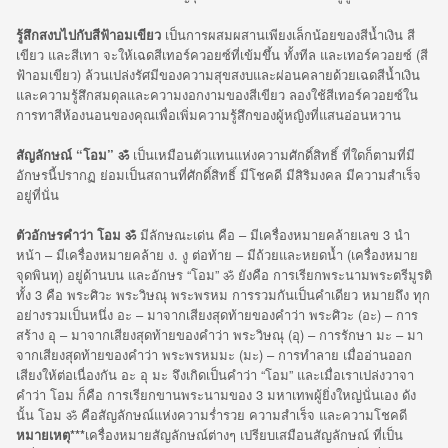
รู้สึกสงบไปกับสีฟ้าอมเขียว
เป็นการผสมผสานเพียงเล็กน้อยของสีน้ำเงิน สี
เขียว และสีเทา จะให้เฉดสีเทอร์ควอยซ์ที่เข้มขึ้น ทั้งทีล และเทอร์ควอยซ์ (สี
ฟ้าอมเขียว) ล้วนเปล่งรัศมีของความสุขสงบและผ่อนคลายด้วยเฉดสีน้ำเงิน
และความรู้สึกสมดุลและความงอกงามของสีเขียว ลองใช้สีเทอร์ควอยซ์ใน
การทาสีห้องนอนของคุณเพื่อเพิ่มความรู้สึกของผู้หญิงที่แสนอ่อนหวาน
สัญลักษณ์ “โอม” ॐ
เป็นเหมือนตัวแทนแห่งความศักดิ์สิทธิ์ ที่ใดก็ตามที่มี
อักษรนี้ปรากฏ ย่อมเป็นสถานที่ศักดิ์สิทธิ์ มีโชคดี มีสิริมงคล มีความสำเร็จ
อยู่ที่นั่น
ตัวอักษรคำว่า โอม ॐ
มีลักษณะเด่น คือ – มีเครื่องหมายคล้ายเลข 3 นำ
หน้า – มีเครื่องหมายคล้าย ง. งู ต่อท้าย – มีถ้วยและหยดน้ำ (เครื่องหมาย
จุดพินทุ) อยู่ด้านบน และอักษร “โอม” ॐ ยังคือ การเรียกพระนามพระตรีมูรติ
ทั้ง 3 คือ พระศิวะ พระวิษณุ พระพรหม การรวมกันเป็นคำเดียว หมายถึง ทุก
อย่างรวมเป็นหนึ่ง อะ – มาจากเสียงสุดท้ายของคำว่า พระศิวะ (อะ) – การ
สร้าง อุ – มาจากเสียงสุดท้ายของคำว่า พระวิษณุ (อุ) – การรักษา มะ – มา
จากเสียงสุดท้ายของคำว่า พระพรหมมะ (มะ) – การทำลาย เมื่ออ่านออก
เสียงให้ต่อเนื่องกัน อะ อุ มะ จึงเกิดเป็นคำว่า “โอม” และเมื่อเราเปล่งวาจา
คำว่า โอม ก็คือ การเรียกขานพระนามของ 3 มหาเทพผู้ยิ่งใหญ่นั่นเอง ดัง
นั้น โอม ॐ คือสัญลักษณ์แห่งความร่ำรวย ความสำเร็จ และความโชคดี
หมายเหตุ***
เครื่องหมายสัญลักษณ์ต่างๆ เปรียบเสมือนสัญลักษณ์ ที่เป็น