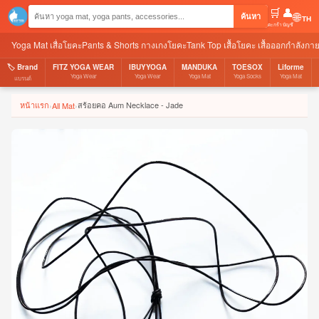
🛒
👤
🌐
ค้นหา
ตะกร้า
บัญชี
Yoga Mat เสื่อโยคะ
Pants & Shorts กางเกงโยคะ
Tank Top เสื้อโยคะ เสื้อออกกำลังกา
🏷️ Brand
FITZ YOGA WEAR
IBUYYOGA
MANDUKA
TOESOX
Liforme
Yoga Wear
Yoga Wear
Yoga Mat
Yoga Socks
Yoga Mat
แบรนด์
หน้าแรก
สร้อยคอ Aum Necklace - Jade
›
All Mat
›