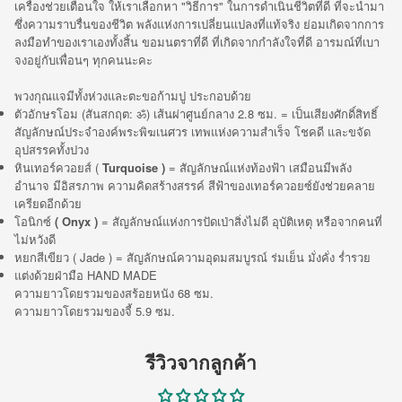
เครื่องช่วยเตือนใจ ให้เราเลือกหา "วิธีการ" ในการดำเนินชีวิตที่ดี ที่จะนำมา
ซึ่งความราบรื่นของชีวิต พลังแห่งการเปลี่ยนแปลงที่แท้จริง ย่อมเกิดจากการ
ลงมือทำของเราเองทั้งสิ้น ขอมนตราที่ดี ที่เกิดจากกำลังใจที่ดี อารมณ์ที่เบา
จงอยู่กับเพื่อนๆ ทุกคนนะคะ
พวงกุณแจมีทั้งห่วงและตะขอก้ามปู ประกอบด้วย
ตัวอักษรโอม (สันสกฤต: ॐ) เส้นผ่าศูนย์กลาง 2.8 ซม. = เป็นเสียงศักดิ์สิทธิ์
สัญลักษณ์ประจำองค์พระพิฆเนศวร เทพแห่งความสำเร็จ โชคดี และขจัด
อุปสรรคทั้งปวง
หินเทอร์ควอยส์ (
Turquoise )
=
สัญลักษณ์
แห่งท้องฟ้า เสมือนมีพลัง
อำนาจ มีอิสรภาพ ความคิดสร้างสรรค์
สีฟ้าของเทอร์ควอยซ์ยังช่วยคลาย
เครียด
อีกด้วย
โอนิกซ์
(
Onyx )
= สัญลักษณ์แห่งการปัดเป่าสิ่งไม่ดี
อุบัติเหตุ หรือจากคนที่
ไม่หวังดี
หยกสีเขียว ( Jade ) = สัญลักษณ์ความอุดมสมบูรณ์ ร่มเย็น มั่งคั่ง ร่ำรวย
แต่งด้วยฝ่ามือ HAND MADE
ความยาวโดยรวมของสร้อยหนัง 68 ซม.
ความยาวโดยรวมของจี้ 5.9 ซม.
รีวิวจากลูกค้า