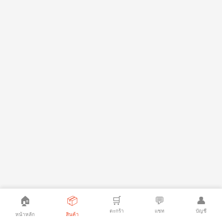
🏠
📦
🛒
💬
👤
ตะกร้า
แชท
บัญชี
หน้าหลัก
สินค้า