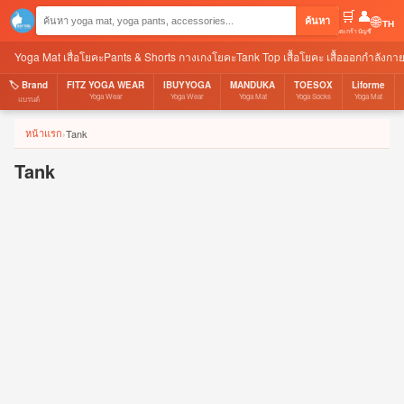
🛒
👤
🌐
ค้นหา
ตะกร้า
บัญชี
Yoga Mat เสื่อโยคะ
Pants & Shorts กางเกงโยคะ
Tank Top เสื้อโยคะ เสื้อออกกำลังกา
🏷️ Brand
FITZ YOGA WEAR
IBUYYOGA
MANDUKA
TOESOX
Liforme
Yoga Wear
Yoga Wear
Yoga Mat
Yoga Socks
Yoga Mat
แบรนด์
หน้าแรก
›
Tank
Tank