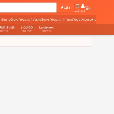
🛒
👤
🌐
ค้นหา
ตะกร้า
บัญชี
กำลังกาย
Glove Yoga ถุงมือโยคะ
Socks Yoga ถุงเท้าโยคะ
Yoga Accessories อุปกรณ์เสริ
RMA BUMS
LIQUIDO
Lululemon
Yoga Wear
Yoga Wear
Yoga Wear