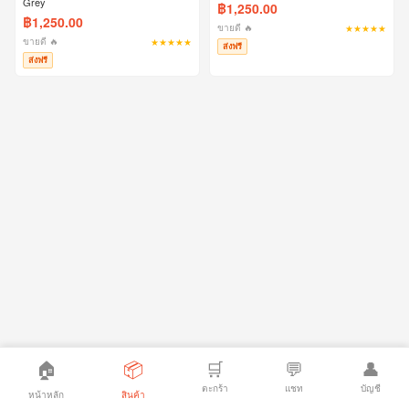
Grey
฿1,250.00
฿1,250.00
ขายดี 🔥
★★★★★
ขายดี 🔥
★★★★★
ส่งฟรี
ส่งฟรี
🏠
📦
🛒
💬
👤
ตะกร้า
แชท
บัญชี
หน้าหลัก
สินค้า