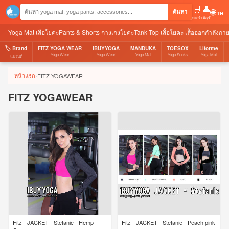
🛒
👤
🌐
ค้นหา
ตะกร้า
บัญชี
Yoga Mat เสื่อโยคะ
Pants & Shorts กางเกงโยคะ
Tank Top เสื้อโยคะ เสื้อออกกำลังกา
🏷️ Brand
FITZ YOGA WEAR
IBUYYOGA
MANDUKA
TOESOX
Liforme
Yoga Wear
Yoga Wear
Yoga Mat
Yoga Socks
Yoga Mat
แบรนด์
หน้าแรก
›
FITZ YOGAWEAR
FITZ YOGAWEAR
Fitz - JACKET - Stefanie - Hemp
Fitz - JACKET - Stefanie - Peach pink