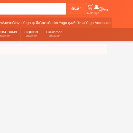
🛒
👤
🌐
ค้นหา
ตะกร้า
บัญชี
กำลังกาย
Glove Yoga ถุงมือโยคะ
Socks Yoga ถุงเท้าโยคะ
Yoga Accessories อุปกรณ์เสริ
RMA BUMS
LIQUIDO
Lululemon
Yoga Wear
Yoga Wear
Yoga Wear